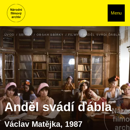
Menu
ÚVOD
SBÍRKA
OBSAH SBÍRKY
FILMY
ANDĚL SVÁDÍ ĎÁBLA
Anděl svádí ďábla
Václav Matějka, 1987