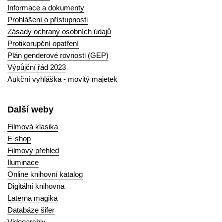
Informace a dokumenty
Prohlášení o přístupnosti
Zásady ochrany osobních údajů
Protikorupční opatření
Plán genderové rovnosti (GEP)
Výpůjční řád 2023
Aukční vyhláška - movitý majetek
Další weby
Filmová klasika
E-shop
Filmový přehled
Iluminace
Online knihovní katalog
Digitální knihovna
Laterna magika
Databáze šifer
Videoarchiv