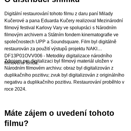
Digitální restaurování tohoto filmu z daru paní Milady
Kučerové a pana Eduarda Kučery realizoval Mezinárodní
filmový festival Karlovy Vary ve spolupráci s Národním
filmovým archivem a Státním fondem kinematografie ve
společnostech UPP a Soundsquare. Film byl digitálně
restaurován za použití výstupů projektu NAKI
DF13P01OVV006 - Metodiky digitalizace národního
Zdrojem pro digitalizaci byl filmový materiál uložen v
filmového fondu.
Národním filmovém archivu: obraz byl digitalizován z
duplikačního pozitivu; zvuk byl digitalizován z originálního
negativu a duplikačního pozitivu. Restaurování proběhlo v
roce 2024.
Máte zájem o uvedení tohoto
filmu?