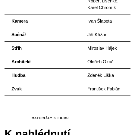
Robert Lischke,
Karel Chromík
Kamera
Ivan Šlapeta
Scénář
Jiří Křižan
Střih
Miroslav Hájek
Architekt
Oldřich Okáč
Hudba
Zdeněk Liška
Zvuk
František Fabián
MATERIÁLY K FILMU
K nahlédnutí