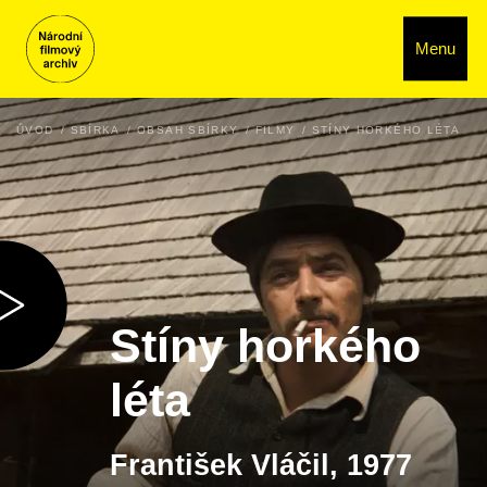
Menu
ÚVOD
SBÍRKA
OBSAH SBÍRKY
FILMY
STÍNY HORKÉHO LÉTA
Stíny horkého
léta
František Vláčil, 1977