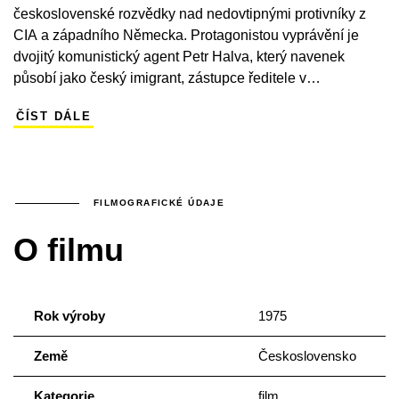
československé rozvědky nad nedovtipnými protivníky z
CIA a západního Německa. Protagonistou vyprávění je
dvojitý komunistický agent Petr Halva, který navenek
působí jako český imigrant, zástupce ředitele v
západoberlínské firmě Tanass. Ta je ovšem ve skutečnosti
ČÍST DÁLE
pobočkou americké tajné služby, do níž se navenek
spolehlivý agent Halva před deseti lety úspěšně infiltroval.
Protřelého agenta ovšem zaskočí, když se jeho milostný cit
ke krásné Gittě – v podání Idy Rapaičové – mění z
předstíraného vztahu ve skutečný… Vedle křečovitých
FILMOGRAFICKÉ ÚDAJE
představ o dekadentním, sladkém životě za železnou
O filmu
oponou nabízí Akce v Istanbulu kvalitní herecké obsazení.
Ve filmu inspirovaném literární předlohou a scénářem
oblíbeného prorežimního spisovatele Ivana Gariše se
hlavní role ujal Radovan Lukavský.
Rok výroby
1975
Země
Československo
Kategorie
film