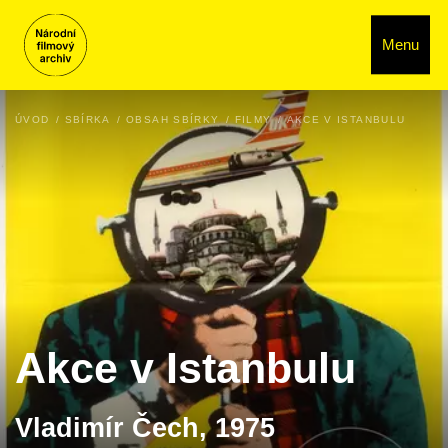
Menu
ÚVOD
SBÍRKA
OBSAH SBÍRKY
FILMY
AKCE V ISTANBULU
Akce v Istanbulu
Vladimír Čech, 1975