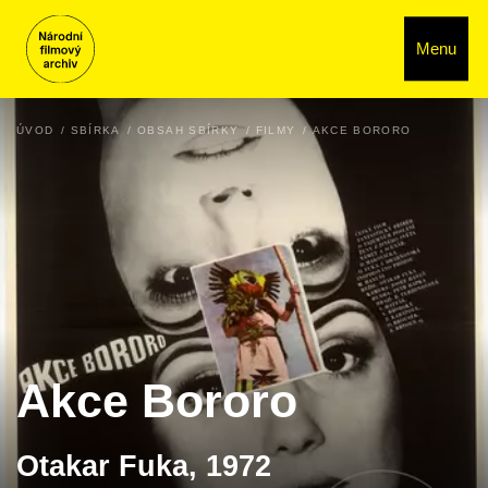
Menu
ÚVOD
SBÍRKA
OBSAH SBÍRKY
FILMY
AKCE BORORO
Akce Bororo
Otakar Fuka, 1972