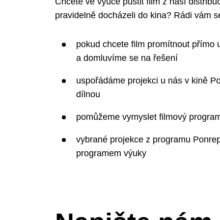
Chcete ve výuce pustit film z naší distrib
pravidelně docházeli do kina? Rádi vám
pokud chcete film promítnout přímo u
a domluvíme se na řešení
uspořádáme projekci u nás v kině P
dílnou
pomůžeme vymyslet filmový program
vybrané projekce z programu Ponre
programem výuky