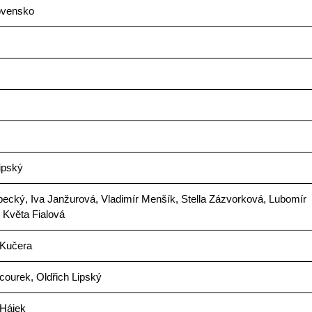
ovensko
ipský
pecký, Iva Janžurová, Vladimír Menšík, Stella Zázvorková, Lubomír
 Květa Fialová
 Kučera
courek, Oldřich Lipský
 Hájek