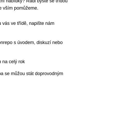
uční nabídky? Rádi byste se třídou
 se vším pomůžeme.
 vás ve třídě, napište nám
onrepo s úvodem, diskuzí nebo
 na celý rok
pa se můžou stát doprovodným