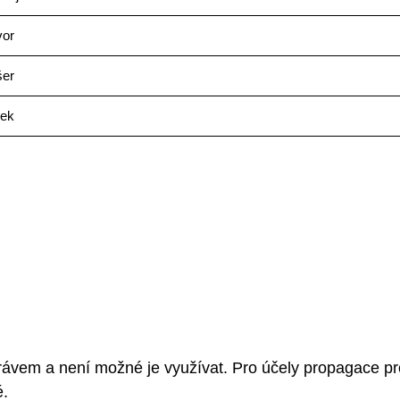
vor
šer
ček
rávem a není možné je využívat. Pro účely propagace pr
é.