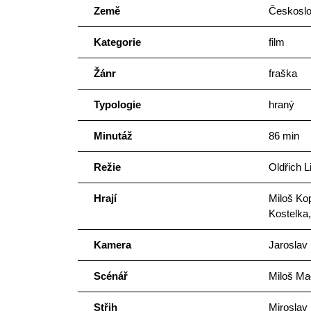
Země
Českosl
Kategorie
film
Žánr
fraška
Typologie
hraný
Minutáž
86 min
Režie
Oldřich L
Hrají
Miloš Ko
Kostelka,
Kamera
Jaroslav
Scénář
Miloš Ma
Střih
Miroslav