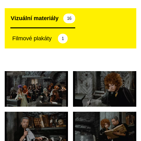
Vizuální materiály
16
Filmové plakáty
1