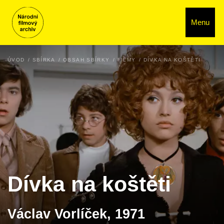
Menu
ÚVOD
SBÍRKA
OBSAH SBÍRKY
FILMY
DÍVKA NA KOŠTĚTI
Dívka na koštěti
Václav Vorlíček, 1971