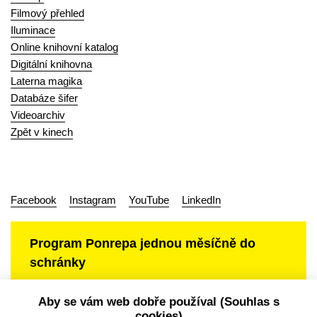
Filmový přehled
Iluminace
Online knihovní katalog
Digitální knihovna
Laterna magika
Databáze šifer
Videoarchiv
Zpět v kinech
Facebook
Instagram
YouTube
LinkedIn
Program Ponrepa jednou měsíčně do
schránky
Aby se vám web dobře používal (Souhlas s
cookies)