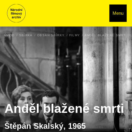
Menu
ÚVOD
SBÍRKA
OBSAH SBÍRKY
FILMY
ANDĚL BLAŽENÉ SMRTI
Anděl blažené smrti
Štěpán Skalský, 1965