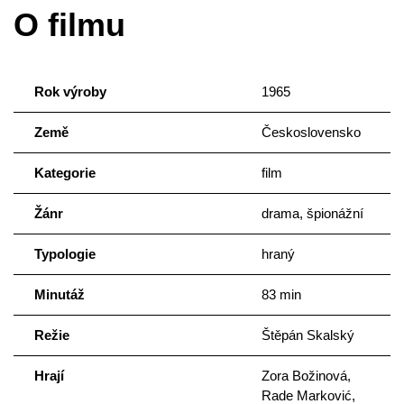
O filmu
Rok výroby
1965
Země
Československo
Kategorie
film
Žánr
drama, špionážní
Typologie
hraný
Minutáž
83 min
Režie
Štěpán Skalský
Hrají
Zora Božinová,
Rade Marković,