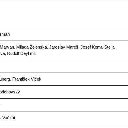
Zeman
Marvan, Milada Želenská, Jaroslav Mareš, Josef Kemr, Stella
vá, Rudolf Deyl ml.
uberg, František Vlček
břichovský
r
. Vačkář