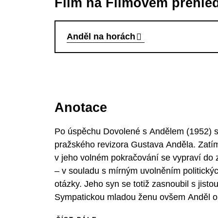
Film na Filmovém přehle
Anděl na horách
Anotace
Po úspěchu Dovolené s Andělem (1952) se
pražského revizora Gustava Anděla. Zatímc
v jeho volném pokračování se vypraví do 
– v souladu s mírným uvolněním politick
otázky. Jeho syn se totiž zasnoubil s jist
Sympatickou mladou ženu ovšem Anděl o
hlavní roli populární komedie exceluje Ja