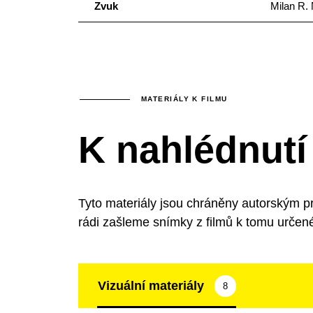
Zvuk
Milan R.
MATERIÁLY K FILMU
K nahlédnutí
Tyto materiály jsou chráněny autorským p
rádi zašleme snímky z filmů k tomu určen
Vizuální materiály
8