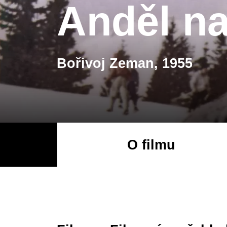
Anděl n
Bořivoj Zeman, 1955
O filmu