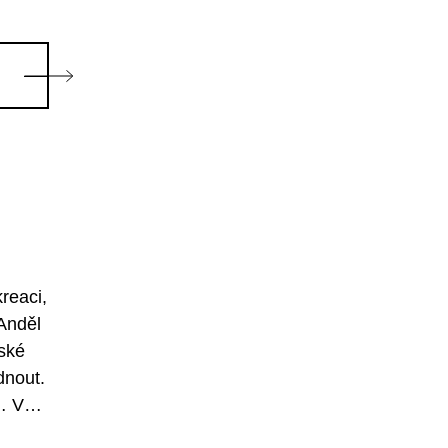
reaci,
Anděl
ské
dnout.
… V
r v