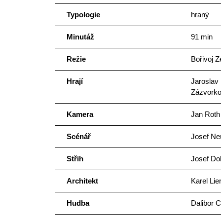
Typologie
hraný
Minutáž
91 min
Režie
Bořivoj 
Hrají
Jaroslav 
Zázvorko
Kamera
Jan Roth
Scénář
Josef Ne
Střih
Josef Do
Architekt
Karel Lie
Hudba
Dalibor C