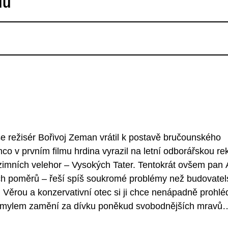
du
 režisér Bořivoj Zeman vrátil k postavě bručounského
o v prvním filmu hrdina vyrazil na letní odborářskou rek
zimních velehor – Vysokých Tater. Tentokrát ovšem pan 
ých poměrů – řeší spíš soukromé problémy než budovatel
ou Věrou a konzervativní otec si ji chce nenápadně prohlé
mylem zamění za dívku poněkud svobodnějších mravů
roslav Marvan, kterému opět zdařile sekunduje Josef Kem