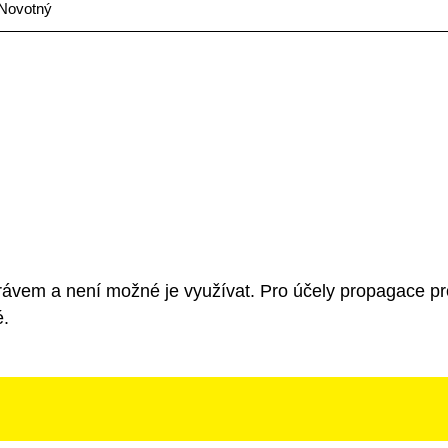
 Novotný
rávem a není možné je využívat. Pro účely propagace pr
é.