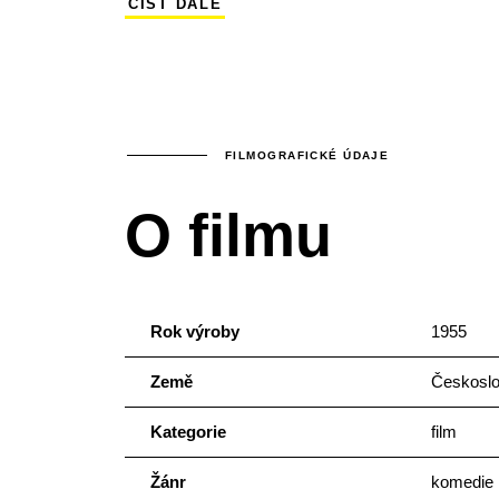
ČÍST DÁLE
roli cellisty Vyhlídky. Jeden z divácky nej
pokračování, v němž se měl pan Anděl pod
FILMOGRAFICKÉ ÚDAJE
O filmu
Rok výroby
1955
Země
Českosl
Kategorie
film
Žánr
komedie