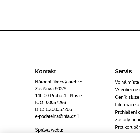
Kontakt
Servis
Národní filmový archiv:
Volná místa
Závišova 502/5
Všeobecné 
140 00 Praha 4 - Nusle
Ceník služe
IČO: 00057266
Informace 
DIČ: CZ00057266
Prohlášení o
e-podatelna@nfa.cz
Zásady ochr
Protikorupčn
Správa webu:
Plán gender
webmaster@nfa.cz