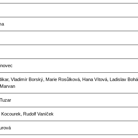
ma
inovec
ikar, Vladimír Borský, Marie Rosůlková, Hana Vítová, Ladislav Bohá
 Marvan
 Tuzar
k Kocourek, Rudolf Vaníček
urová