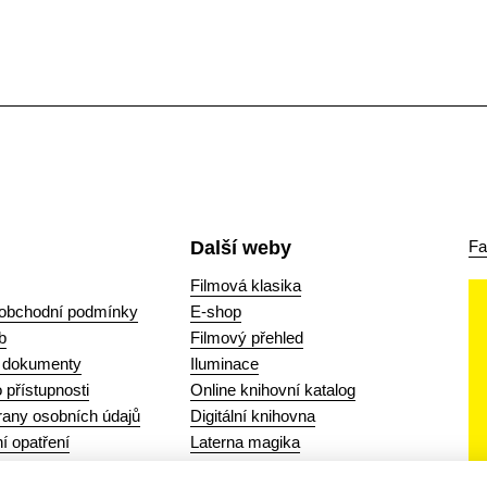
Další weby
Fa
Filmová klasika
obchodní podmínky
E-shop
b
Filmový přehled
a dokumenty
Iluminace
 přístupnosti
Online knihovní katalog
any osobních údajů
Digitální knihovna
í opatření
Laterna magika
ové rovnosti (GEP)
Databáze šifer