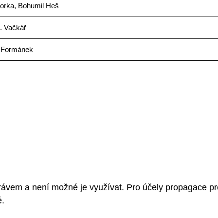
orka, Bohumil Heš
. Vačkář
 Formánek
rávem a není možné je využívat. Pro účely propagace pr
é.