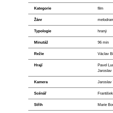
Kategorie
film
Žánr
melodra
Typologie
hraný
Minutáž
96 min
Režie
Václav B
Hrají
Pavel Lud
Jaroslav
Kamera
Jaroslav
Scénář
Františe
Střih
Marie Bo