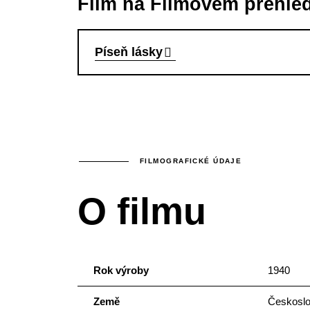
Film na Filmovém přehle
Píseň lásky
FILMOGRAFICKÉ ÚDAJE
O filmu
Rok výroby
1940
Země
Českosl