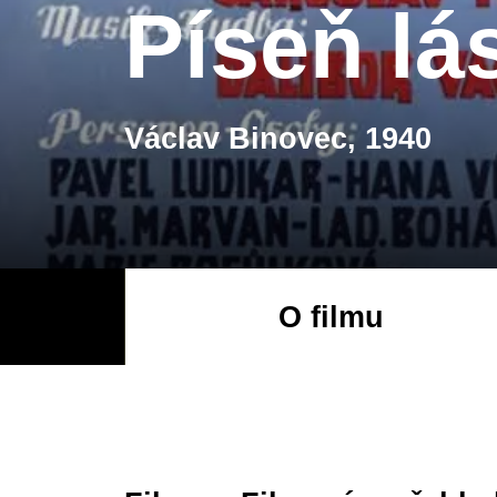
Píseň lá
Václav Binovec, 1940
O filmu