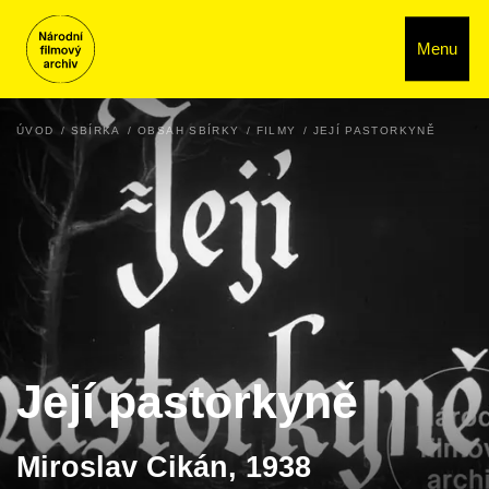
Menu
ÚVOD
SBÍRKA
OBSAH SBÍRKY
FILMY
JEJÍ PASTORKYNĚ
Její pastorkyně
Miroslav Cikán, 1938