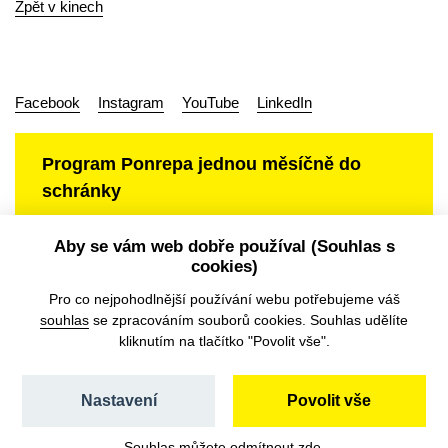
Zpět v kinech
Facebook
Instagram
YouTube
LinkedIn
Program Ponrepa jednou měsíčně do
schránky
Aby se vám web dobře používal (Souhlas s
cookies)
Ochrana osobních údajů
Pro co nejpohodlnější používání webu potřebujeme váš
souhlas
se zpracováním souborů cookies. Souhlas udělíte
kliknutím na tlačítko "Povolit vše".
Nastavení
Povolit vše
©️ Národní filmový archiv, 2026
Souhlas můžete odmítnout
zde
.