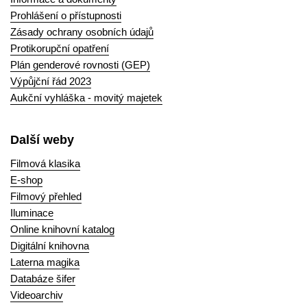
Prohlášení o přístupnosti
Zásady ochrany osobních údajů
Protikorupční opatření
Plán genderové rovnosti (GEP)
Výpůjční řád 2023
Aukční vyhláška - movitý majetek
Další weby
Filmová klasika
E-shop
Filmový přehled
Iluminace
Online knihovní katalog
Digitální knihovna
Laterna magika
Databáze šifer
Videoarchiv