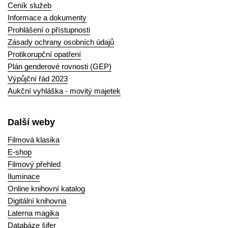
Ceník služeb
Informace a dokumenty
Prohlášení o přístupnosti
Zásady ochrany osobních údajů
Protikorupční opatření
Plán genderové rovnosti (GEP)
Výpůjční řád 2023
Aukční vyhláška - movitý majetek
Další weby
Filmová klasika
E-shop
Filmový přehled
Iluminace
Online knihovní katalog
Digitální knihovna
Laterna magika
Databáze šifer