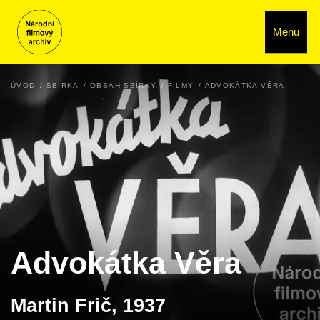
Menu
ÚVOD
SBÍRKA
OBSAH SBÍRKY
FILMY
ADVOKÁTKA VĚRA
Advokátka Věra
Martin Frič, 1937