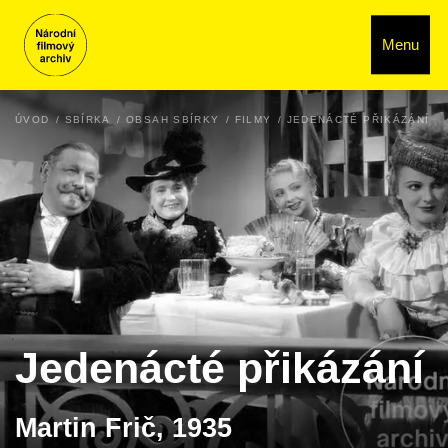
Menu
ÚVOD
SBÍRKA
OBSAH SBÍRKY
FILMY
JEDENÁCTÉ PŘIKÁZÁNÍ
Jedenácté přikázání
Martin Frič, 1935