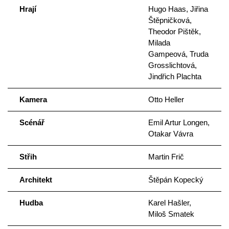
Hrají
Hugo Haas, Jiřina
Štěpničková,
Theodor Pištěk,
Milada
Gampeová, Truda
Grosslichtová,
Jindřich Plachta
Kamera
Otto Heller
Scénář
Emil Artur Longen,
Otakar Vávra
Střih
Martin Frič
Architekt
Štěpán Kopecký
Hudba
Karel Hašler,
Miloš Smatek