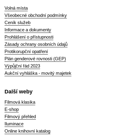
Volná místa
Všeobecné obchodní podmínky
Ceník služeb
Informace a dokumenty
Prohlášení o přístupnosti
Zásady ochrany osobních údajů
Protikorupční opatření
Plán genderové rovnosti (GEP)
Výpůjční řád 2023
Aukční vyhláška - movitý majetek
Další weby
Filmová klasika
E-shop
Filmový přehled
Iluminace
Online knihovní katalog