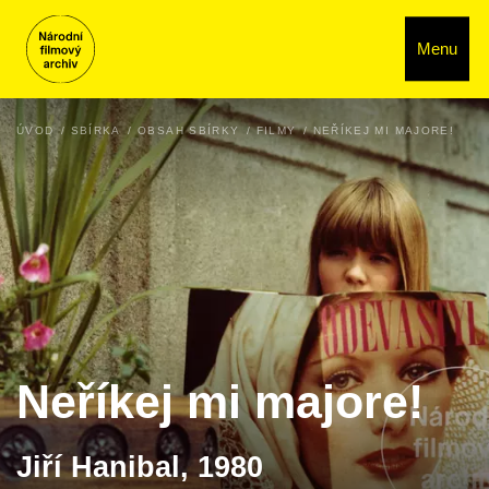
Menu
ÚVOD
SBÍRKA
OBSAH SBÍRKY
FILMY
NEŘÍKEJ MI MAJORE!
Neříkej mi majore!
Jiří Hanibal, 1980