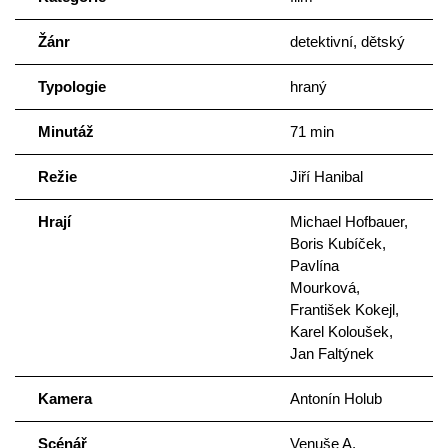
Žánr
detektivní, dětský
Typologie
hraný
Minutáž
71 min
Režie
Jiří Hanibal
Hrají
Michael Hofbauer,
Boris Kubíček,
Pavlína
Mourková,
František Kokejl,
Karel Koloušek,
Jan Faltýnek
Kamera
Antonín Holub
Scénář
Venuše A.