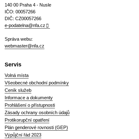
140 00 Praha 4 - Nusle
IČO: 00057266
DIČ: CZ00057266
e-podatelna@nfa.cz
Správa webu:
webmaster@nfa.cz
Servis
Volná místa
Všeobecné obchodní podmínky
Ceník služeb
Informace a dokumenty
Prohlášení o přístupnosti
Zásady ochrany osobních údajů
Protikorupční opatření
Plán genderové rovnosti (GEP)
Výpůjční řád 2023