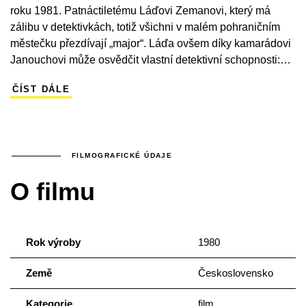
roku 1981. Patnáctiletému Láďovi Zemanovi, který má
zálibu v detektivkách, totiž všichni v malém pohraničním
městečku přezdívají „major“. Láďa ovšem díky kamarádovi
Janouchovi může osvědčit vlastní detektivní schopnosti:
prázdniny si kluci zpestří tím, že v účastníkovi místní
ČÍST DÁLE
holubářské výstavy, Rakušanovi Diesbachovi, odhalí
pašeráka diamantů… Dětský dobrodružný snímek natočil
režisér Jiří Hanibal, který do hlavní role obsadil tehdy
populárního Michaela Hofbauera. Oblíbený dětský herec
často spolupracoval s režisérem Jindřichem Polákem, jenž
FILMOGRAFICKÉ ÚDAJE
ho obsadil do seriálu o panu Tau a do příběhů o Lucii,
O filmu
postrachu ulice. V jedné ze svých prvních rolí se ve filmu
mihne tehdy devatenáctiletý Ondřej Vetchý.
Rok výroby
1980
Země
Československo
Kategorie
film