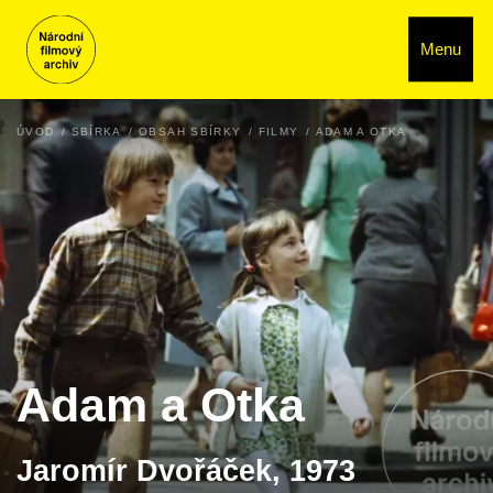
Menu
ÚVOD
SBÍRKA
OBSAH SBÍRKY
FILMY
ADAM A OTKA
Adam a Otka
Jaromír Dvořáček, 1973