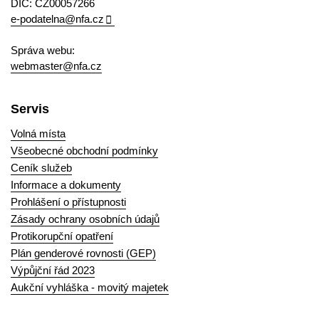
DIČ: CZ00057266
e-podatelna@nfa.cz
Správa webu:
webmaster@nfa.cz
Servis
Volná místa
Všeobecné obchodní podmínky
Ceník služeb
Informace a dokumenty
Prohlášení o přístupnosti
Zásady ochrany osobních údajů
Protikorupční opatření
Plán genderové rovnosti (GEP)
Výpůjční řád 2023
Aukční vyhláška - movitý majetek