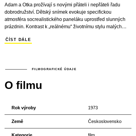
Adam a Otka prožívají s novými přáteli i nepřáteli řadu
dobrodružství. Dětský snímek evokuje specifickou
atmosféra socrealistického paneláku uprostřed slunných
prázdnin. Kontrast k „reálnému“ životnímu stylu malých
hrdinů a jejich příbuzných představuje postava hodináře
ČÍST DÁLE
Vencla, která – v laskavém podání zkušeného Vlastimila
Brodského – dětem dokonce umožňuje „cestování časem“.
To předznamenává otcovo skutečné vítězství v mistrovství
světa v orbě. Vencl je ovšem současně postavou s
nepřehlédnutelnými staromilskými rysy. Na filmu
FILMOGRAFICKÉ ÚDAJE
inspirovaném dětskou knížkou spisovatele Bohumila Říhy
O filmu
a programem sídlištní výstavby zaujme i neortodoxní
hudba osvědčeného skladatele Zdeňka Lišky.
Rok výroby
1973
Země
Československo
Kategorie
film