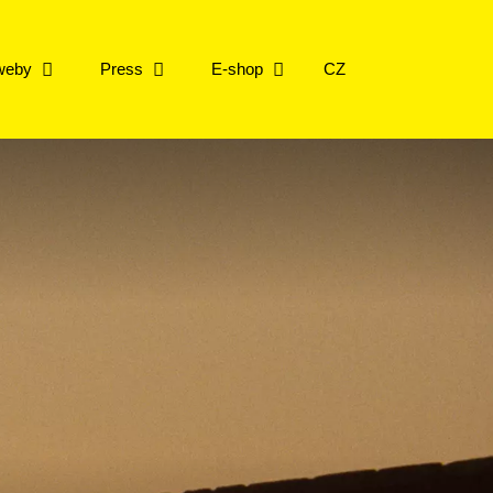
 weby
Press
E-shop
CZ
sbírce
y
acujeme
repu
ilmové dědictví
edna 2026