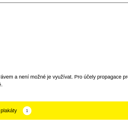
rávem a není možné je využívat. Pro účely propagace pr
é.
 plakáty
1