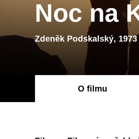
Noc na K
Zdeněk Podskalský, 1973
O filmu