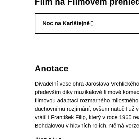
Film na Filmovém přehle
Noc na Karlštejně
Anotace
Divadelní veselohra Jaroslava Vrchlického
především díky muzikálové filmové komedi
filmovou adaptací rozmarného milostného p
duchovnímu rozjímání, ovšem natočil už v 
vrátil i František Filip, který v roce 1965
Bohdalovou v hlavních rolích. Němá verze
popovými hity, ovšem nemohou konkurov