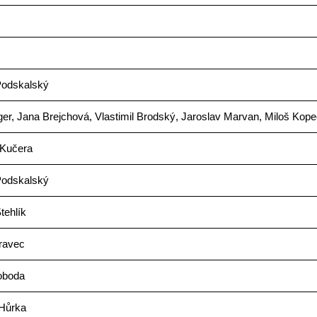
odskalský
er, Jana Brejchová, Vlastimil Brodský, Jaroslav Marvan, Miloš Kop
 Kučera
odskalský
tehlík
ravec
oboda
 Hůrka