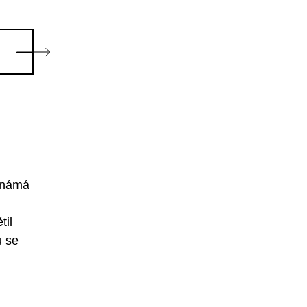
 známá
til
u se