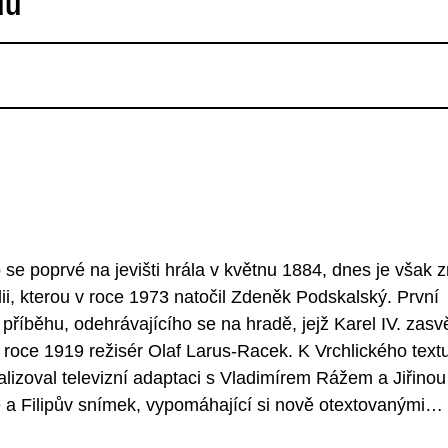
du
 se poprvé na jevišti hrála v květnu 1884, dnes je však
i, kterou v roce 1973 natočil Zdeněk Podskalský. První
říběhu, odehrávajícího se na hradě, jejž Karel IV. zasvě
roce 1919 režisér Olaf Larus-Racek. K Vrchlického text
 realizoval televizní adaptaci s Vladimírem Rážem a Jiřinou
 a Filipův snímek, vypomáhající si nově otextovanými
at Podskalského populárnímu muzikálu postavenému na