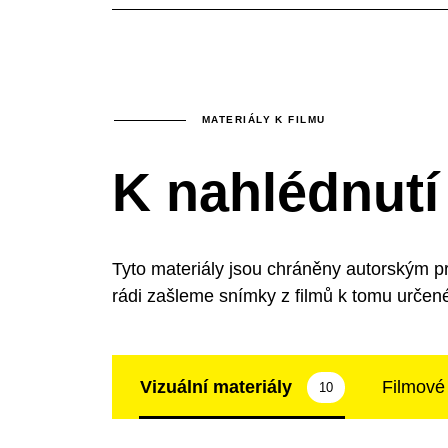
MATERIÁLY K FILMU
K nahlédnutí
Tyto materiály jsou chráněny autorským p
rádi zašleme snímky z filmů k tomu určen
Vizuální materiály
Filmové
10