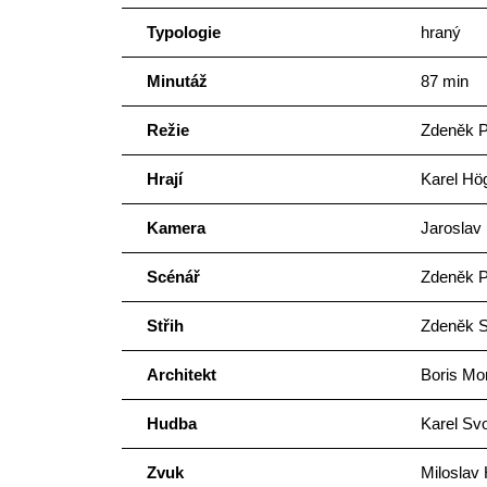
Typologie
hraný
Minutáž
87 min
Režie
Zdeněk P
Hrají
Karel Hög
Kamera
Jaroslav
Scénář
Zdeněk P
Střih
Zdeněk S
Architekt
Boris Mo
Hudba
Karel Sv
Zvuk
Miloslav