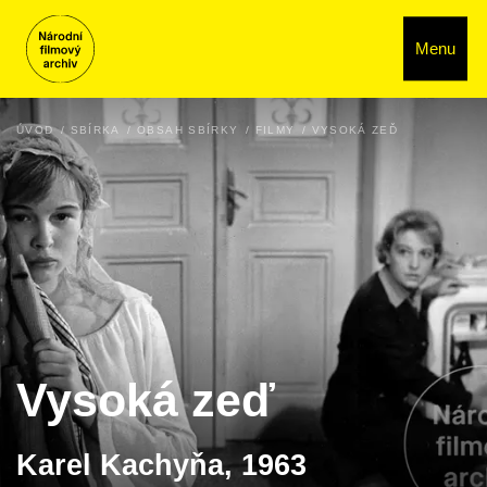
Menu
ÚVOD
SBÍRKA
OBSAH SBÍRKY
FILMY
VYSOKÁ ZEĎ
Vysoká zeď
Karel Kachyňa, 1963