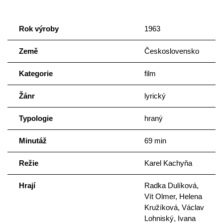
Rok výroby
1963
Země
Československo
Kategorie
film
Žánr
lyrický
Typologie
hraný
Minutáž
69 min
Režie
Karel Kachyňa
Hrají
Radka Dulíková,
Vít Olmer, Helena
Kružíková, Václav
Lohniský, Ivana