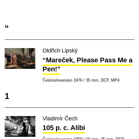
“
Oldřich Lipský
“Mareček, Please Pass Me a
Pen!”
Československo 1976 / 35 mm, DCP, MP4
1
Vladimír Čech
105 p. c. Alibi