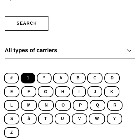
SEARCH
All types of carriers
#
1
“
A
B
C
D
E
F
G
H
I
J
K
L
M
N
O
P
Q
R
S
Š
T
U
V
W
Y
Z