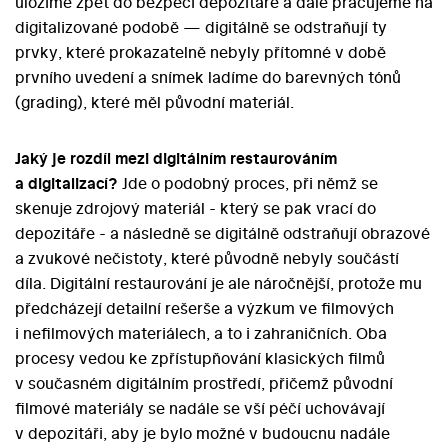
uložíme zpět do bezpečí depozitáře a dále pracujeme na
digitalizované podobě — digitálně se odstraňují ty
prvky, které prokazatelně nebyly přítomné v době
prvního uvedení a snímek ladíme do barevných tónů
(grading), které měl původní materiál.
Jaký je rozdíl mezi digitálním restaurováním
a digitalizací?
Jde o podobný proces, při němž se
skenuje zdrojový materiál - který se pak vrací do
depozitáře - a následně se digitálně odstraňují obrazové
a zvukové nečistoty, které původně nebyly součástí
díla. Digitální restaurování je ale náročnější, protože mu
předcházejí detailní rešerše a výzkum ve filmových
i nefilmových materiálech, a to i zahraničních. Oba
procesy vedou ke zpřístupňování klasických filmů
v současném digitálním prostředí, přičemž původní
filmové materiály se nadále se vší péčí uchovávají
v depozitáři, aby je bylo možné v budoucnu nadále