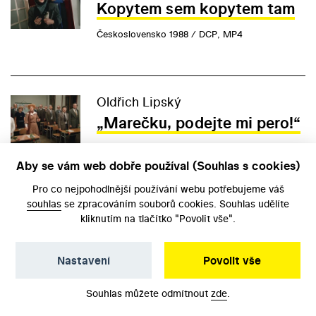
Kopytem sem kopytem tam
Československo 1988 / DCP, MP4
Oldřich Lipský
„Marečku, podejte mi pero!“
Československo 1976 / DCP, MP4
Aby se vám web dobře používal (Souhlas s cookies)
Pro co nejpohodlnější používání webu potřebujeme váš
souhlas
se zpracováním souborů cookies. Souhlas udělíte
Juraj Herz
kliknutím na tlačítko "Povolit vše".
Morgiana
Nastavení
Povolit vše
Československo 1972 / DCP, MP4
Souhlas můžete odmítnout
zde
.