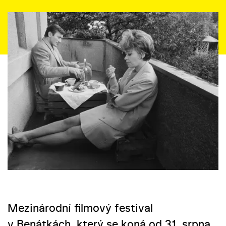
Mezinárodní filmový festival
v Benátkách, který se koná od 31. srpna