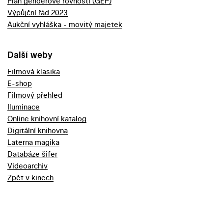
Plán genderové rovnosti (GEP)
Výpůjční řád 2023
Aukční vyhláška - movitý majetek
Další weby
Filmová klasika
E-shop
Filmový přehled
Iluminace
Online knihovní katalog
Digitální knihovna
Laterna magika
Databáze šifer
Videoarchiv
Zpět v kinech