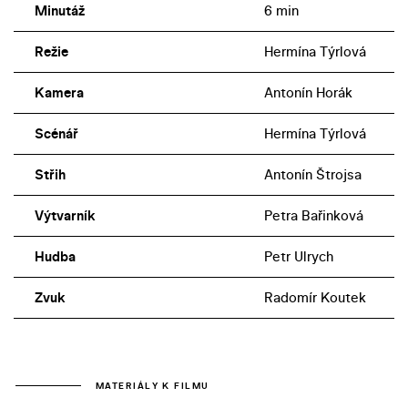
Minutáž
6 min
Režie
Hermína Týrlová
Kamera
Antonín Horák
Scénář
Hermína Týrlová
Střih
Antonín Štrojsa
Výtvarník
Petra Bařinková
Hudba
Petr Ulrych
Zvuk
Radomír Koutek
MATERIÁLY K FILMU