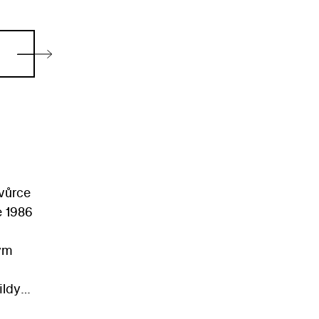
tvůrce
e 1986
ým
ildy
vníka