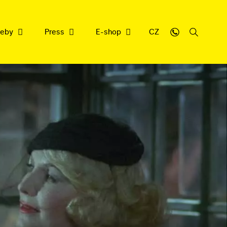
weby
Press
E-shop
CZ
sbírce
y
cujeme
nrepu
filmové dědictví
ledna 2026