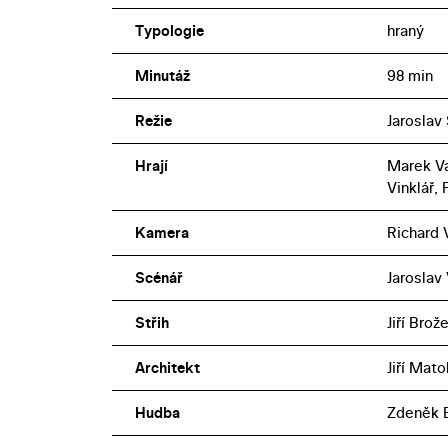
Typologie
hraný
Minutáž
98 min
Režie
Jaroslav
Hrají
Marek Va
Vinklář,
Kamera
Richard 
Scénář
Jaroslav
Střih
Jiří Brož
Architekt
Jiří Mato
Hudba
Zdeněk 