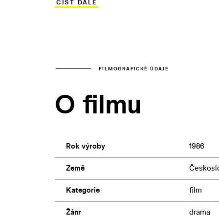
ČÍST DÁLE
ztvárnil Josef Nedorost. Rolí dvou velký
sestra Blanka) a Eliška Balzerová (hereč
FILMOGRAFICKÉ ÚDAJE
O filmu
Rok výroby
1986
Země
Českosl
Kategorie
film
Žánr
drama