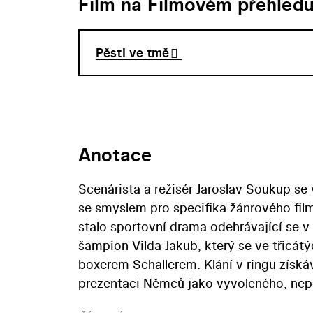
Film na Filmovém přehled
Pěsti ve tmě
Anotace
Scenárista a režisér Jaroslav Soukup se
se smyslem pro specifika žánrového fil
stalo sportovní drama odehrávající se v
šampion Vilda Jakub, který se ve třic
boxerem Schallerem. Klání v ringu získáv
prezentaci Němců jako vyvoleného, nepo
poskytl Jaroslav Soukup výjimečnou here