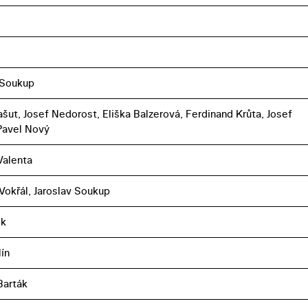
 Soukup
šut, Josef Nedorost, Eliška Balzerová, Ferdinand Krůta, Josef
 Pavel Nový
Valenta
 Vokřál, Jaroslav Soukup
ek
lín
Barták