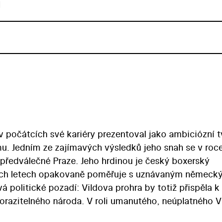
u
 v počátcích své kariéry prezentoval jako ambiciózní 
mu. Jedním ze zajímavých výsledků jeho snah se v roc
 předválečné Praze. Jeho hrdinou je český boxerský
átých letech opakovaně poměřuje s uznávaným německ
á politické pozadí: Vildova prohra by totiž přispěla k
razitelného národa. V roli umanutého, neúplatného V
ckou příležitost Marku Vašutovi. Part hrdinova proti