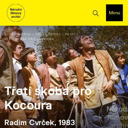
Menu
ÚVOD
SBÍRKA
OBSAH SBÍRKY
FILMY
TŘETÍ SKOBA PRO KOCOURA
Třetí skoba pro
Kocoura
Radim Cvrček, 1983