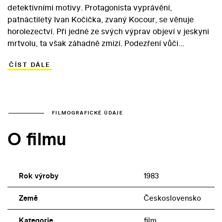
detektivními motivy. Protagonista vyprávění,
patnáctiletý Ivan Kočička, zvaný Kocour, se věnuje
horolezectví. Při jedné ze svých výprav objeví v jeskyni
mrtvolu, ta však záhadně zmizí. Podezření vůči
zaměstnanci okresního archivu Hromadovi a hajnému
ČÍST DÁLE
Pazderovi však s Ivanem sdílí jen kamarádka Lucie.
Když dojde v zámku Kotově k loupeži, pustí se chlapec
do nebezpečné hry, aby své dospělé protivníky
usvědčil… Představitel Kocoura, debutující Kamil Koula,
se objevil ještě v pohádce Eugena Sokolovského Poklad
FILMOGRAFICKÉ ÚDAJE
rytíře Miloty (1989). Lucii si naopak zahrála tehdy
O filmu
patnáctiletá Michaela Kuklová, které Cvrčkův film
naopak pootevřel cestu k úspěšné kariéře.
Rok výroby
1983
Země
Československo
Kategorie
film