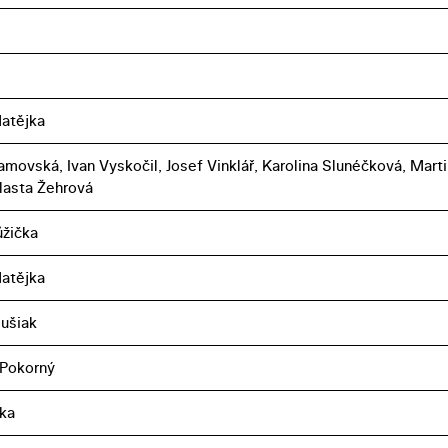
atějka
amovská, Ivan Vyskočil, Josef Vinklář, Karolina Slunéčková, Marti
lasta Žehrová
ůžička
atějka
lušiak
 Pokorný
ka