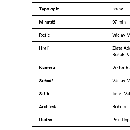
Typologie
hraný
Minutáž
97 min
Režie
Václav M
Hrají
Zlata Ad
Růžek, V
Kamera
Viktor R
Scénář
Václav M
Střih
Josef Va
Architekt
Bohumil
Hudba
Petr Hap