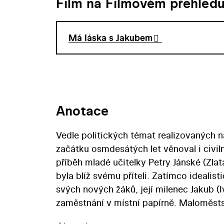
Film na Filmovém přehled
Má láska s Jakubem
Anotace
Vedle politických témat realizovaných
začátku osmdesátých let věnoval i civilně
příběh mladé učitelky Petry Jánské (Zl
byla blíž svému příteli. Zatímco ideali
svých nových žáků, její milenec Jakub (I
zaměstnání v místní papírně. Maloměstské
pokouší vyznat a pomoci tak svému žáko