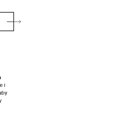
a
e i
 aby
y