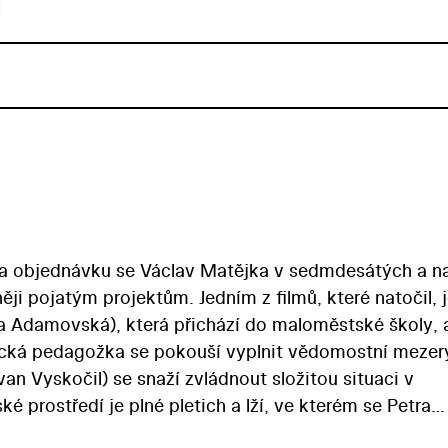
u
 na objednávku se Václav Matějka v sedmdesátých a n
ji pojatým projektům. Jedním z filmů, které natočil, j
ata Adamovská), která přichází do maloměstské školy,
stická pedagožka se pokouší vyplnit vědomostní mezer
van Vyskočil) se snaží zvládnout složitou situaci v
 prostředí je plné pletich a lží, ve kterém se Petra
vi Pavlovi. Výsledkem jejích snah je však nečekaná