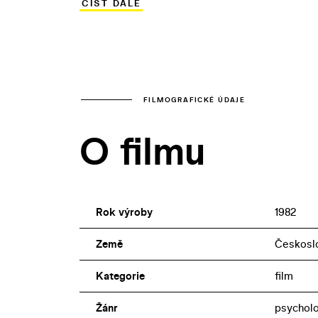
ČÍST DÁLE
tragédie… Václav Matějka, který je rovn
linii ozvláštňuje „metaforickým“ rejem
FILMOGRAFICKÉ ÚDAJE
O filmu
Rok výroby
1982
Země
Českosl
Kategorie
film
Žánr
psychol