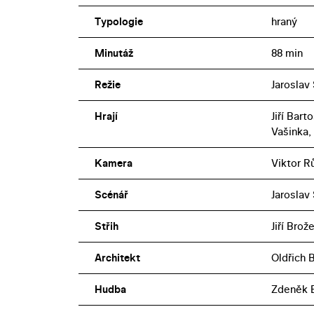
Typologie
hraný
Minutáž
88 min
Režie
Jaroslav
Hrají
Jiří Bar
Vašinka,
Kamera
Viktor R
Scénář
Jaroslav
Střih
Jiří Brož
Architekt
Oldřich 
Hudba
Zdeněk 