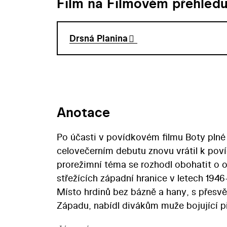
Film na Filmovém přehled
Drsná Planina
Anotace
Po účasti v povídkovém filmu Boty plné 
celovečerním debutu znovu vrátil k pov
prorežimní téma se rozhodl obohatit o o
střežících západní hranice v letech 1946
Místo hrdinů bez bázně a hany, s přesvěd
Západu, nabídl divákům muže bojující p
neutěšené době plné bídy. K přesvědčivos