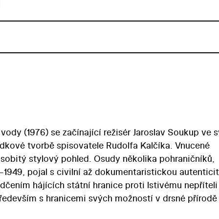
u
vody (1976) se začínající režisér Jaroslav Soukup ve 
ídkové tvorbě spisovatele Rudolfa Kalčíka. Vnucené
sobitý stylový pohled. Osudy několika pohraničníků,
–1949, pojal s civilní až dokumentaristickou autentici
čením hájících státní hranice proti lstivému nepříteli
ředevším s hranicemi svých možností v drsné přírodě
ti snímku přispěli svými výkony i hlavní představitelé