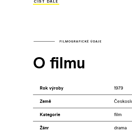
ČÍST DÁLE
Bartoška, Ivan Vyskočil a Ladislav Potmě
FILMOGRAFICKÉ ÚDAJE
O filmu
Rok výroby
1979
Země
Českosl
Kategorie
film
Žánr
drama