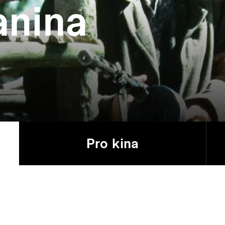
anina
Pro kina