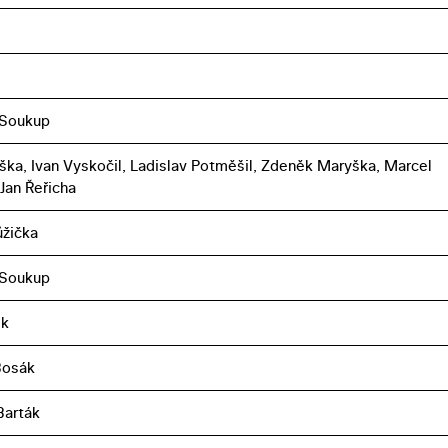
 Soukup
toška, Ivan Vyskočil, Ladislav Potměšil, Zdeněk Maryška, Marcel
 Jan Řeřicha
ůžička
 Soukup
ek
Bosák
Barták