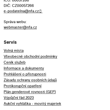
IČO: 00057266
DIČ: CZ00057266
e-podatelna@nfa.cz
Správa webu:
webmaster@nfa.cz
Servis
Volná místa
Všeobecné obchodní podmínky
Ceník služeb
Informace a dokumenty
Prohlášení o přístupnosti
Zásady ochrany osobních údajů
Protikorupční opatření
Plán genderové rovnosti (GEP)
Výpůjční řád 2023
Aukční vyhláška - movitý majetek