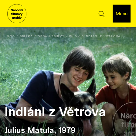
Menu
ÚVOD
SBÍRKA
OBSAH SBÍRKY
FILMY
INDIÁNI Z VĚTROVA
Indiáni z Větrova
Julius Matula, 1979