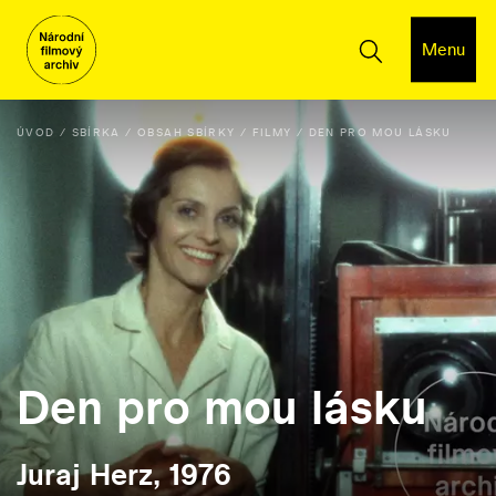
Menu
ÚVOD
SBÍRKA
OBSAH SBÍRKY
FILMY
DEN PRO MOU LÁSKU
Den pro mou lásku
Juraj Herz, 1976