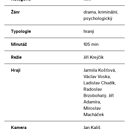
Žánr
drama, kriminální,
psychologický
Typologie
hraný
Minutáž
105 min
Režie
Jiří Krejčík
Hrají
Jarmila Košťová,
Václav Voska,
Ladislav Chudík,
Radoslav
Brzobohatý, Jiří
Adamíra,
Miroslav
Macháček
Kamera
Jan Kališ