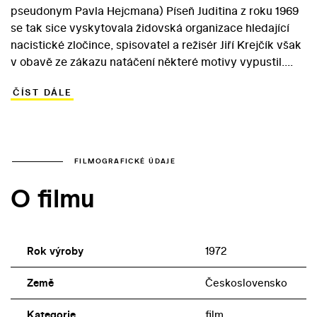
pseudonym Pavla Hejcmana) Píseň Juditina z roku 1969
se tak sice vyskytovala židovská organizace hledající
nacistické zločince, spisovatel a režisér Jiří Krejčík však
v obavě ze zákazu natáčení některé motivy vypustil.
Podezření se v roce 1972 stalo jedním z filmů, ve kterých
ČÍST DÁLE
se Krejčík spokojil s kompromisem. Ani ten mu však
neotevřel cestu k možnosti, jak v novém, normalizačním
uspořádání pokračovat ve filmové tvorbě.
Protagonistkou vyprávění je Klára Bornová, již
traumatizují válečné zkušenosti. Ani jako manželka
FILMOGRAFICKÉ ÚDAJE
pražského diplomata se necítí v bezpečí. Oprávněně:
O filmu
jejího manžela zavraždí bývalí nacisté. Jedním z nich je i
Gill, v němž žena pozná velitele holandského
koncentračního tábora. V hlavní roli nepravděpodobně
působícího snímku se objevila slovenská televizní
Rok výroby
1972
hlasatelka Jarmila Košťová.
Země
Československo
Kategorie
film