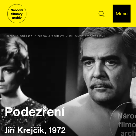
Menu
ÚVOD
SBÍRKA
OBSAH SBÍRKY
FILMY
PODEZŘENÍ
Podezření
Jiří Krejčík, 1972