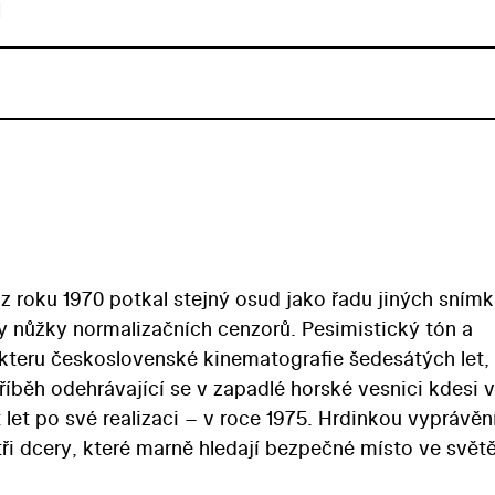
u
z roku 1970 potkal stejný osud jako řadu jiných snímk
y nůžky normalizačních cenzorů. Pesimistický tón a
rakteru československé kinematografie šedesátých let,
říběh odehrávající se v zapadlé horské vesnici kdesi v
let po své realizaci – v roce 1975. Hrdinkou vyprávěn
tři dcery, které marně hledají bezpečné místo ve svět
spolehnout na vlastní síly a ženskou loajalitu... Film