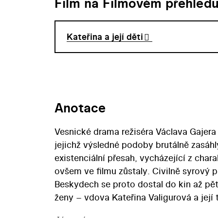
Film na Filmovém přehled
Kateřina a její děti
Anotace
Vesnické drama režiséra Václava Gajera 
jejichž výsledné podoby brutálně zasáhl
existenciální přesah, vycházející z cha
ovšem ve filmu zůstaly. Civilně syrový p
Beskydech se proto dostal do kin až pět 
ženy – vdova Kateřina Valigurová a její 
prostřednictvím mužů. Nakonec se musejí 