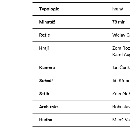
Typologie
hraný
Minutáž
78 min
Režie
Václav G
Hrají
Zora Roz
Karel Au
Kamera
Jan Čuřík
Scénář
Jiří Křen
Střih
Zdeněk S
Architekt
Bohuslav
Hudba
Miloš V