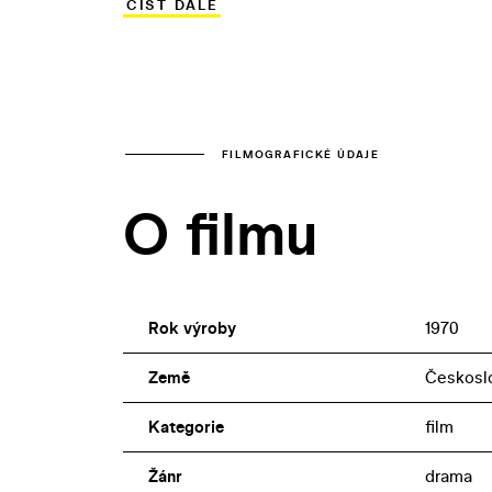
ČÍST DÁLE
opírá jak o baladickou kameru Jana Čuřík
výkony méně známých představitelů (na
valašsky). Jde o nejlepší Gajerův snímek,
nekonfliktním dětským snímkům.
FILMOGRAFICKÉ ÚDAJE
O filmu
Rok výroby
1970
Země
Českosl
Kategorie
film
Žánr
drama