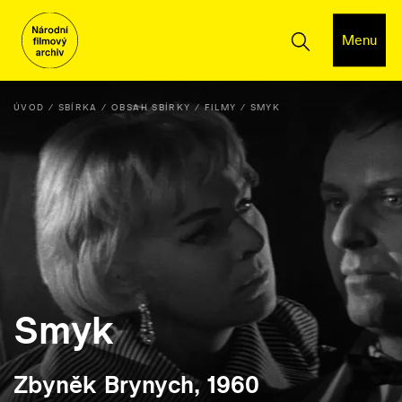
Menu
ÚVOD
SBÍRKA
OBSAH SBÍRKY
FILMY
SMYK
Smyk
Zbyněk Brynych, 1960