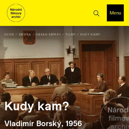
Menu
ÚVOD
SBÍRKA
OBSAH SBÍRKY
FILMY
KUDY KAM?
Kudy kam?
Vladimír Borský, 1956