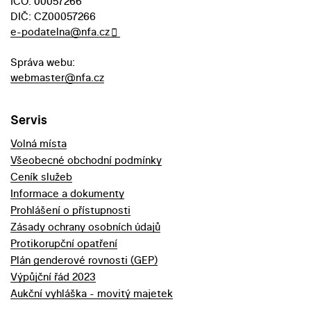
IČO: 00057266
DIČ: CZ00057266
e-podatelna@nfa.cz
Správa webu:
webmaster@nfa.cz
Servis
Volná místa
Všeobecné obchodní podmínky
Ceník služeb
Informace a dokumenty
Prohlášení o přístupnosti
Zásady ochrany osobních údajů
Protikorupční opatření
Plán genderové rovnosti (GEP)
Výpůjční řád 2023
Aukční vyhláška - movitý majetek