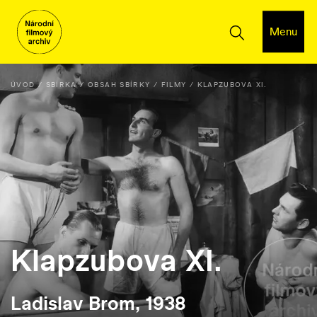
Menu
ÚVOD
SBÍRKA
OBSAH SBÍRKY
FILMY
KLAPZUBOVA XI.
Klapzubova XI.
Ladislav Brom, 1938