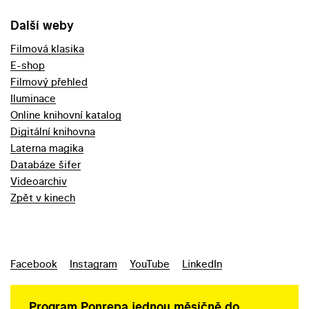
Další weby
Filmová klasika
E-shop
Filmový přehled
Iluminace
Online knihovní katalog
Digitální knihovna
Laterna magika
Databáze šifer
Videoarchiv
Zpět v kinech
Facebook
Instagram
YouTube
LinkedIn
Program Ponrepa jednou měsíčně do