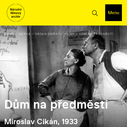
Menu
ÚVOD
SBÍRKA
OBSAH SBÍRKY
FILMY
DŮM NA PŘEDMĚSTÍ
Dům na předměstí
Miroslav Cikán, 1933